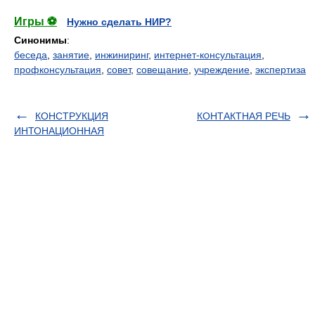
Игры ⚽
Нужно сделать НИР?
Синонимы
:
беседа
,
занятие
,
инжиниринг
,
интернет-консультация
,
профконсультация
,
совет
,
совещание
,
учреждение
,
экспертиза
КОНСТРУКЦИЯ
КОНТАКТНАЯ РЕЧЬ
ИНТОНАЦИОННАЯ